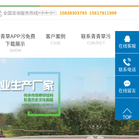
全国咨询服务热线：
15838303793 15617911999
青草APP污免费
客户案例
联系青青草污
CASE
CONTACT
下载展示
在线客服
SHOW
联系电话
在线留言