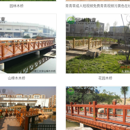
园林木桥
青青草成人短视频免费青青视频污黄色在
山樟木木桥
花园木桥