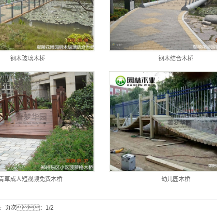
钢木玻璃木桥
钢木结合木桥
青草成人短视频免费木桥
幼儿园木桥
条
页次：1/2